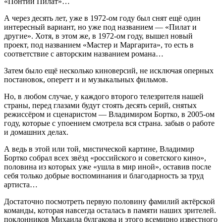
«Понтий Пилат»…
А через десять лет, уже в 1972-ом году был снят ещё один
интересный вариант, но уже под названием — «Пилат и
другие». Хотя, в этом же, в 1972-ом году, вышел новый
проект, под названием «Мастер и Маргарита», то есть в
соответствие с авторским названием романа…
Затем было ещё несколько киноверсий, не исключая оперных
постановок, оперетт и и музыкальных фильмов.
Но, в любом случае, у каждого второго телезрителя нашей
страны, перед глазами будут стоять десять серий, снятых
режиссёром и сценаристом — Владимиром Бортко, в 2005-ом
году, которые с упоением смотрела вся страна. забыв о работе
и домашних делах.
А ведь в этой или той, мистической картине, Владимир
Бортко собрал всех звёзд «российского и советского кино»,
половина из которых уже «ушла в мир иной», оставив после
себя только добрые воспоминания и благодарность за труд
артиста…
Достаточно посмотреть первую половину фамилий актёрской
команды, которая навсегда осталась в памяти наших зрителей.
поклонников Михаила булгакова и этого всемирно известного