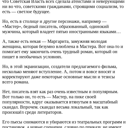
что Советская Власть всех сделала атеистами и неверующими
ни во что, советскими гражданами, строящими социализм, то
есть — светлое будущее.
Но, есть в столице и другие персонажи, например —
«Мастер», бедный писатель, образованный, одинокий
мужчина, который владеет пятью иностранными языками…
А, также есть некая — Маргарита, замужняя молодая
женщина, которая безумно влюблена в Мастера. Вот она-то и
помогает ему закончить очень трудный роман, который он
пишет в необычных условиях.
Но, в этой экранизации, создатели предлагаемого фильма,
несколько меняют вступление. А, потом и вовсе вносят и
корректируют даже некоторые основные мысли и тезисы
всего романа.
Нет, писатель взят как раз очень известным и популярным.
Вот только он, то есть — Мастер, на пике своей
популярности, вдруг оказывается втянутым в масштабный
скандал. Впрочем. скандал весьма локальный, так как
произошёл среди литераторов.
Его пьесы снимаются и убираются из театральных программ и
постановок, а новые сценарии, словно по приказу, не имеют