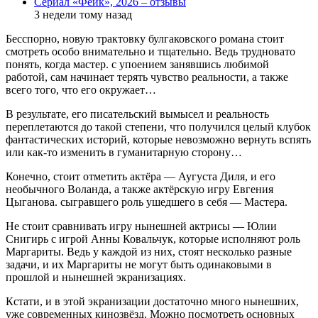
Сериал «Фейк», 2026 – отзывы
3 недели тому назад
Бесспорно, новую трактовку булгаковского романа стоит
смотреть особо внимательно и тщательно. Ведь трудновато
понять, когда мастер. с упоением занявшись любимой
работой, сам начинает терять чувство реальности, а также
всего того, что его окружает…
В результате, его писательский вымысел и реальность
переплетаются до такой степени, что получился целый клубок
фантастических историй, которые невозможно вернуть вспять
или как-то изменить в гуманитарную сторону…
Конечно, стоит отметить актёра — Аугуста Диля, и его
необычного Воланда, а также актёрскую игру Евгения
Цыганова. сыгравшего роль ушедшего в себя — Мастера.
Не стоит сравнивать игру нынешней актрисы — Юлии
Снигирь с игрой Анны Ковальчук, которые исполняют роль
Маргариты. Ведь у каждой из них, стоят несколько разные
задачи, и их Маргариты не могут быть одинаковыми в
прошлой и нынешней экранизациях.
Кстати, и в этой экранизации достаточно много нынешних,
уже современных кинозвёзд. Можно посмотреть основных