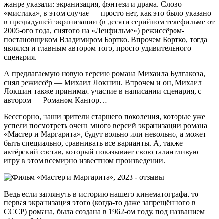
жанре указали: экранизация, фэнтези и драма. Слово —
«мистика», в этом случае — просто нет, как это было указано
в предыдущей экранизации (в десяти серийном телефильме от
2005-ого года, снятого на «Ленфильме») режиссёром-
постановщиком Владимиром Бортко. Впрочем Бортко, тогда
являлся и главным автором того, просто удивительного
сценария.
А предлагаемую новую версию романа Михаила Булгакова,
снял режиссёр — Михаил Локшин. Впрочем и он, Михаил
Локшин также принимал участие в написании сценария, с
автором — Романом Кантор…
Бесспорно, наши зрители старшего поколения, которые уже
успели посмотреть очень много версий экранизации романа
«Мастер и Маргарита», будут вольно или невольно, а может
быть специально, сравнивать все варианты. А, также
актёрский состав, который показывает свою талантливую
игру в этом всемирно известном произведении.
Ведь если заглянуть в историю нашего кинематографа, то
первая экранизация этого (когда-то даже запрещённого в
СССР) романа, была создана в 1962-ом году. под названием