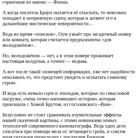
горничная по имени — Фиона.
А когда писатель Браун пытается её отыскать, то невольно
попадает в неприятную сцену, которая и затянет его в
дальнейшие мистические невероятности…
Ведь во время «поисков», Оум узнаёт про загадочный номер
или комнату, которая считается предназначена «для
молодожёнов».
Но, молодожёнов — нет, а в этом номере проживает
настоящая колдунья, а точнее — ведьма.
А вот после такой зловещей информации, уже нет надобности
описывать то, что предстоит увидеть и испытать главному
герою.
И ведь есть немало сцен и эпизодов, которые по смысловой
нагрузке, очень точно напоминают историю, которая
произошла с Хомой Брутом, из гоголевского «Вия».
Безусловно не стоит сравнивать изумительные эффекты
нашей сказочной картины, с этими новинками новых
технологий современного кинематографа. Ведь одно дело
спасаться при помощи мела от летающего гроба, и совсем
иная ситуация происходит с писателем Брауном.