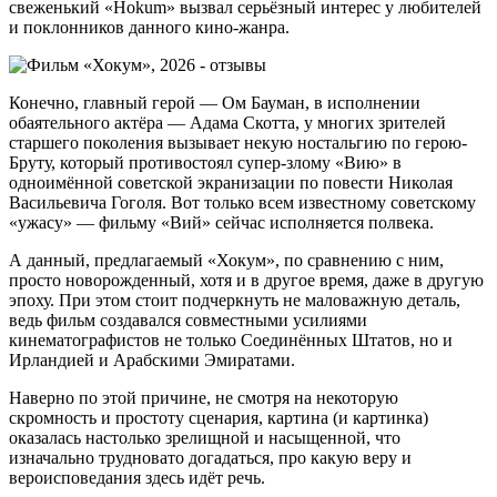
свеженький «Hokum» вызвал серьёзный интерес у любителей
и поклонников данного кино-жанра.
Конечно, главный герой — Ом Бауман, в исполнении
обаятельного актёра — Адама Скотта, у многих зрителей
старшего поколения вызывает некую ностальгию по герою-
Бруту, который противостоял супер-злому «Вию» в
одноимённой советской экранизации по повести Николая
Васильевича Гоголя. Вот только всем известному советскому
«ужасу» — фильму «Вий» сейчас исполняется полвека.
А данный, предлагаемый «Хокум», по сравнению с ним,
просто новорожденный, хотя и в другое время, даже в другую
эпоху. При этом стоит подчеркнуть не маловажную деталь,
ведь фильм создавался совместными усилиями
кинематографистов не только Соединённых Штатов, но и
Ирландией и Арабскими Эмиратами.
Наверно по этой причине, не смотря на некоторую
скромность и простоту сценария, картина (и картинка)
оказалась настолько зрелищной и насыщенной, что
изначально трудновато догадаться, про какую веру и
вероисповедания здесь идёт речь.