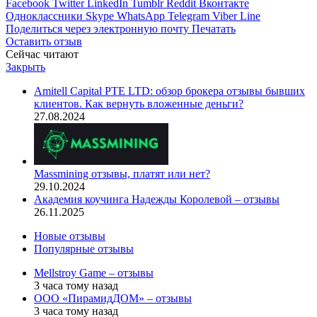
Facebook
Twitter
LinkedIn
Tumblr
Reddit
Вконтакте
Одноклассники
Skype
WhatsApp
Telegram
Viber
Line
Поделиться через электронную почту
Печатать
Оставить отзыв
Сейчас читают
Закрыть
Amitell Capital PTE LTD: обзор брокера отзывы бывших
клиентов. Как вернуть вложенные деньги?
27.08.2024
Massmining отзывы, платят или нет?
29.10.2024
Академия коучинга Надежды Королевой – отзывы
26.11.2025
Новые отзывы
Популярные отзывы
Mellstroy Game – отзывы
3 часа тому назад
ООО «ПирамидДОМ» – отзывы
3 часа тому назад