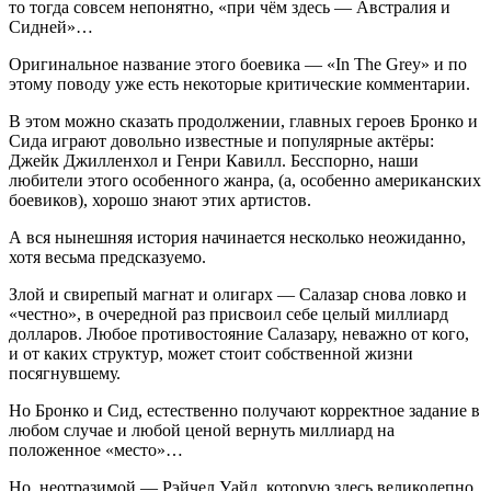
то тогда совсем непонятно, «при чём здесь — Австралия и
Сидней»…
Оригинальное название этого боевика — «In The Grey» и по
этому поводу уже есть некоторые критические комментарии.
В этом можно сказать продолжении, главных героев Бронко и
Сида играют довольно известные и популярные актёры:
Джейк Джилленхол и Генри Кавилл. Бесспорно, наши
любители этого особенного жанра, (а, особенно американских
боевиков), хорошо знают этих артистов.
А вся нынешняя история начинается несколько неожиданно,
хотя весьма предсказуемо.
Злой и свирепый магнат и олигарх — Салазар снова ловко и
«честно», в очередной раз присвоил себе целый миллиард
долларов. Любое противостояние Салазару, неважно от кого,
и от каких структур, может стоит собственной жизни
посягнувшему.
Но Бронко и Сид, естественно получают корректное задание в
любом случае и любой ценой вернуть миллиард на
положенное «место»…
Но, неотразимой — Рэйчел Уайд, которую здесь великолепно