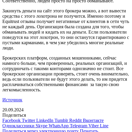
Соответственно, людей просто на просто обманывают.
Закинуть деньги на сайт этого брокера можно, а вот вывести
средства с этого лохотрона не получится. Именно поэтому и
Equitrust отзывы получает негативные от клиентов в сети чуть
не каждый день. Организация была создана для того, чтобы
обманывать людей и кидать их на деньги. Если пользователи
поведутся на этот лохотрон, то они останутся гарантировано с
пустыми карманами, в чем уже убедились многие реальные
люди.
Брокерских платформ, созданных мошенниками, сейчас
намного больше, чем проверенных, реальных организаций, и
сотрудничать с такими конторами однозначно не стоит. Все
брокерские организации проверять, стоит очень внимательно,
ведь если пользователи не будут этого делать, то им придется
расплачиваться собственными финансами за такую свою
легкомысленность.
Источник
20.09.2024
Поделиться
Facebook
Twitter
LinkedIn
Tumblr
Reddit
Вконтакте
Одноклассники
Skype
WhatsApp
Telegram
Viber
Line
Поделиться через электронную почту
Печатать