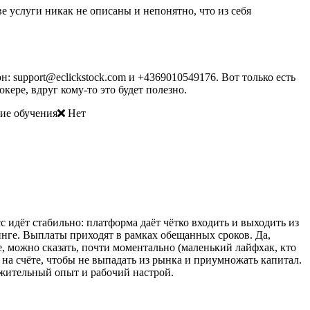
ве услуги никак не описаны и непонятно, что из себя
н: support@eclickstock.com и +4369010549176. Вот только есть
кере, вдруг кому-то это будет полезно.
ие обучения
Нет
 идёт стабильно: платформа даёт чётко входить и выходить из
инге. Выплаты приходят в рамках обещанных сроков. Да,
ее, можно сказать, почти моментально (маленький лайфхак, кто
 на счёте, чтобы не выпадать из рынка и приумножать капитал.
ожительный опыт и рабочий настрой.