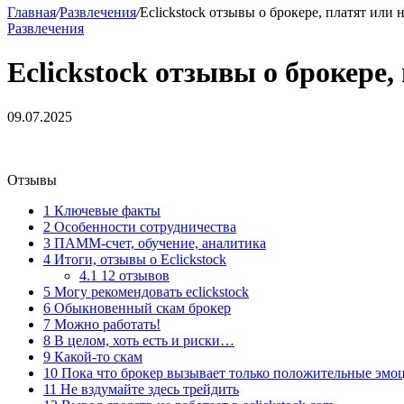
Главная
/
Развлечения
/
Eclickstock отзывы о брокере, платят или 
Развлечения
Eclickstock отзывы о брокере,
09.07.2025
Отзывы
1
Ключевые факты
2
Особенности сотрудничества
3
ПАММ-счет, обучение, аналитика
4
Итоги, отзывы о Eclickstock
4.1
12 отзывов
5
Могу рекомендовать eclickstock
6
Обыкновенный скам брокер
7
Можно работать!
8
В целом, хоть есть и риски…
9
Какой-то скам
10
Пока что брокер вызывает только положительные эмо
11
Не вздумайте здесь трейдить