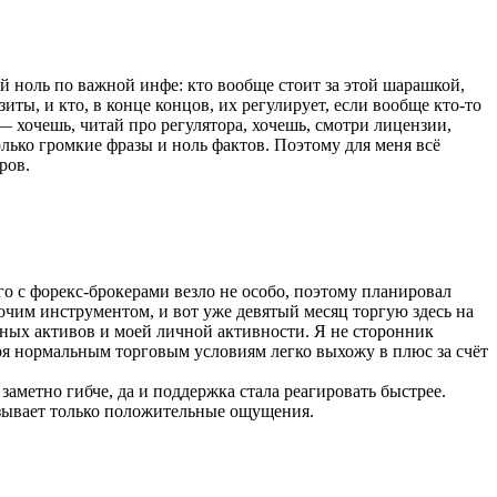
ый ноль по важной инфе: кто вообще стоит за этой шарашкой,
зиты, и кто, в конце концов, их регулирует, если вообще кто-то
— хочешь, читай про регулятора, хочешь, смотри лицензии,
олько громкие фразы и ноль фактов. Поэтому для меня всё
ров.
ого с форекс-брокерами везло не особо, поэтому планировал
очим инструментом, и вот уже девятый месяц торгую здесь на
нных активов и моей личной активности. Я не сторонник
аря нормальным торговым условиям легко выхожу в плюс за счёт
аметно гибче, да и поддержка стала реагировать быстрее.
ызывает только положительные ощущения.