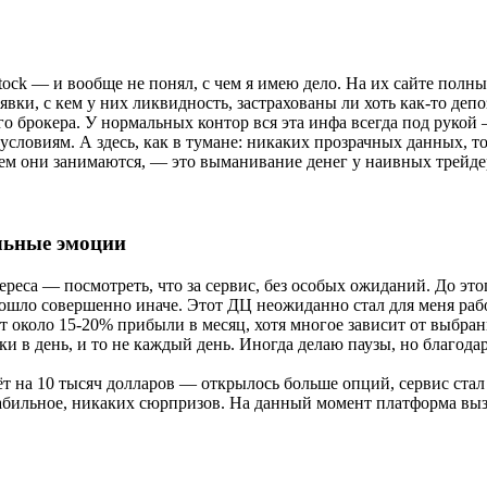
stock — и вообще не понял, с чем я имею дело. На их сайте полн
явки, с кем у них ликвидность, застрахованы ли хоть как-то депо
го брокера. У нормальных контор вся эта инфа всегда под рукой 
условиям. А здесь, как в тумане: никаких прозрачных данных, т
 чем они занимаются, — это выманивание денег у наивных трейде
льные эмоции
ереса — посмотреть, что за сервис, без особых ожиданий. До эт
 пошло совершенно иначе. Этот ДЦ неожиданно стал для меня раб
ит около 15-20% прибыли в месяц, хотя многое зависит от выбра
и в день, и то не каждый день. Иногда делаю паузы, но благод
 на 10 тысяч долларов — открылось больше опций, сервис стал з
стабильное, никаких сюрпризов. На данный момент платформа в