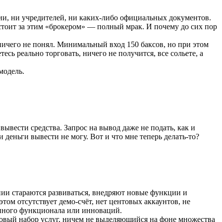
ии, ни учредителей, ни каких-либо официальных документов.
 стоит за этим «брокером» — полный мрак. И почему до сих пор
 ничего не понял. Минимальный вход 150 баксов, но при этом
есь реально торговать, ничего не получится, все сольете, а
модель.
вывести средства. Запрос на вывод даже не подать, как и
и деньги вывести не могу. Вот и что мне теперь делать-то?
ии стараются развиваться, внедряют новые функции и
ом отсутствует демо-счёт, нет центовых аккаунтов, не
нного функционала или инноваций.
зовый набор услуг, ничем не выделяющийся на фоне множества