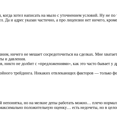
, когда хотел написать на мыло с уточнением условий. Ну не по
л. Да и адрес указан частично, а про лицензии нет ничего, кро
им, ничего не мешает сосредоточиться на сделках. Мне хватает 
ты и давления.
, никто не долбит с «предложениями», как это часто бывает у 
окойного трейдинга. Никаких отвлекающих факторов — только фок
й непонятка, но на мелкие депы работать можно… плечо нормальн
и максимально положительную оценку… есть недочеты, но в це