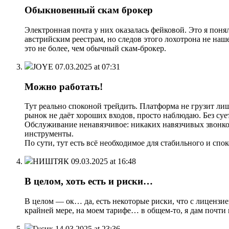
Обыкновенный скам брокер
Электронная почта у них оказалась фейковой. Это я понял
австрийским реестрам, но следов этого лохотрона не наше
это не более, чем обычный скам-брокер.
JOYE
07.03.2025 at 07:31
Можно работать!
Тут реально споконой трейдить. Платформа не грузит лишн
рынок не даёт хороших входов, просто наблюдаю. Без суе
Обслуживание ненавязчивое: никаких навязчивых звонков
инструменты.
По сути, тут есть всё необходимое для стабильного и сп
НИШТЯК
09.03.2025 at 16:48
В целом, хоть есть и риски…
В целом — ок… да, есть некоторые риски, что с лицензие
крайней мере, на моем тарифе… в общем-то, я дам почт
Гусик
14.03.2025 at 23:36