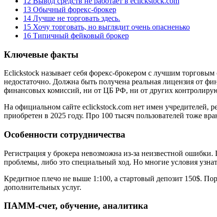
12
Вывод средств не работает в eclickstock.com
13
Обычный форекс-брокер
14
Лучше не торговать здесь.
15
Хочу торговать, но выглядит очень опасненько
16
Типичный фейковый брокер
Ключевые факты
Eclickstock называет себя форекс-брокером с лучшим торговым 
недостаточно. Должна быть получена реальная лицензия от фина
финансовых комиссий, ни от ЦБ РФ, ни от других контролиру
На официальном сайте eclickstock.com нет имен учредителей, р
приобретен в 2025 году. Про 100 тысяч пользователей тоже вран
Особенности сотрудничества
Регистрация у брокера невозможна из-за неизвестной ошибки. П
проблемы, либо это специальный ход. Но многие условия узнат
Кредитное плечо не выше 1:100, а стартовый депозит 150$. Пор
дополнительных услуг.
ПАММ-счет, обучение, аналитика