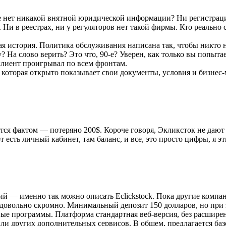
ще нет никакой внятной юридической информации? Ни регистрац
Ни в реестрах, ни у регуляторов нет такой фирмы. Кто реально
ная история. Политика обслуживания написана так, чтобы никто
 На слово верить? Это что, 90-е? Уверен, как только вы попытает
 клиент проигрывал по всем фронтам.
оторая открыто показывает свои документы, условия и бизнес-
ется фактом — потеряно 200$. Короче говоря, Экликсток не дают 
т есть личный кабинет, там баланс, и все, это просто цифры, я эт
й — именно так можно описать Eclickstock. Пока другие компан
довольно скромно. Минимальный депозит 150 долларов, но при эт
е программы. Платформа стандартная веб-версия, без расшире
или других дополнительных сервисов. В общем, предлагается ба