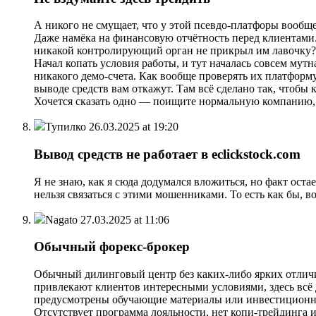
А никого не смущает, что у этой псевдо-платфоры вооб
Даже намёка на финансовую отчётность перед клиентами. 
никакой контролирующий орган не прикрыл им лавочку?
Начал копать условия работы, и тут началась совсем мут
никакого демо-счета. Как вообще проверять их платформу?
выводе средств вам откажут. Там всё сделано так, чтобы
Хочется сказать одно — поищите нормальную компанию, к
Тупилко
26.03.2025 at 19:20
Вывод средств не работает в eclickstock.com
Я не знаю, как я сюда додумался вложиться, но факт оста
нельзя связаться с этими мошенниками. То есть как бы, во
Nagato
27.03.2025 at 11:06
Обычный форекс-брокер
Обычный дилинговый центр без каких-либо ярких отличи
привлекают клиентов интересными условиями, здесь всё 
предусмотрены обучающие материалы или инвестиционны
Отсутствует программа лояльности, нет копи-трейдинга 