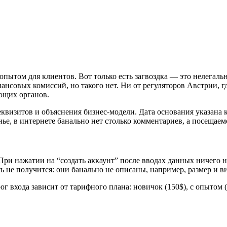
опытом для клиентов. Вот только есть загвоздка — это нелегальн
нсовых комиссий, но такого нет. Ни от регуляторов Австрии, гд
ющих органов.
еквизитов и объяснения бизнес-модели. Дата основания указана 
ье, в интернете банально нет столько комментариев, а посещаемо
ри нажатии на “создать аккаунт” после вводах данных ничего не
ь не получится: они банально не описаны, например, размер и в
ог входа зависит от тарифного плана: новичок (150$), с опытом 