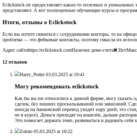
Eclickstock не предоставляет каких-то полезных и уникальных 
представляют. А вот полноценные обучающие курсы и программ
Итоги, отзывы о Eclickstock
Если вы хотите связаться с сотрудниками конторы, то на официа
проблема — это фейковые контакты, поэтому смысла их использо
Адрес сайтаhttps://eclickstock.comНаличие демо-счета
НетМакси
12 отзывов
Harry_Potter
03.03.2025 at 19:41
Могу рекомендовать eclickstock
Как бы вы ни относились к данной фирме, могу сказать о
сделок, без лишних проскальзываний или зависаний. Сде
иногда на банковский перевод уходит пару дней, это стан
не в курсе). Деньги приходят на кошелёк, дальше распор
Это помогает держать темп, развиваться и радовать себ
Zoloto
05.03.2025 at 10:22