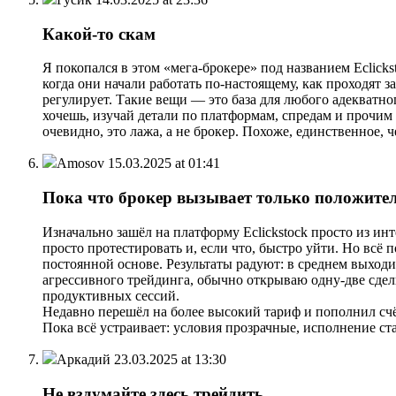
Какой-то скам
Я покопался в этом «мега-брокере» под названием Eclick
когда они начали работать по-настоящему, как проходят за
регулирует. Такие вещи — это база для любого адекватно
хочешь, изучай детали по платформам, спредам и прочим 
очевидно, это лажа, а не брокер. Похоже, единственное,
Amosov
15.03.2025 at 01:41
Пока что брокер вызывает только положите
Изначально зашёл на платформу Eclickstock просто из инт
просто протестировать и, если что, быстро уйти. Но всё
постоянной основе. Результаты радуют: в среднем выход
агрессивного трейдинга, обычно открываю одну-две сделк
продуктивных сессий.
Недавно перешёл на более высокий тариф и пополнил счёт
Пока всё устраивает: условия прозрачные, исполнение 
Аркадий
23.03.2025 at 13:30
Не вздумайте здесь трейдить