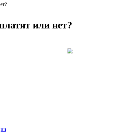
нет?
 платят или нет?
ции