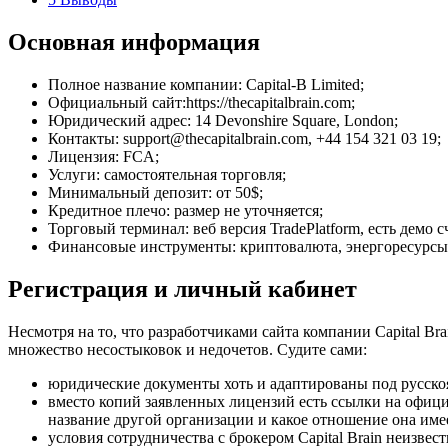
Основная информация
Полное название компании: Capital-B Limited;
Официальный сайт:https://thecapitalbrain.com;
Юридический адрес: 14 Devonshire Square, London;
Контакты: support@thecapitalbrain.com, +44 154 321 03 19;
Лицензия: FCA;
Услуги: самостоятельная торговля;
Минимальный депозит: от 50$;
Кредитное плечо: размер не уточняется;
Торговый терминал: веб версия TradePlatform, есть демо с
Финансовые инструменты: криптовалюта, энергоресурсы,
Регистрация и личный кабинет
Несмотря на то, что разработчиками сайта компании Capital B
множество несостыковок и недочетов. Судите сами:
юридические документы хоть и адаптированы под русскоя
вместо копий заявленных лицензий есть ссылки на офици
название другой организации и какое отношение она име
условия сотрудничества с брокером Capital Brain неизвес