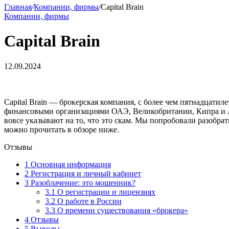
Главная
/
Компании, фирмы
/
Capital Brain
Компании, фирмы
Capital Brain
12.09.2024
Capital Brain — брокерская компания, с более чем пятнадцати
финансовыми организациями ОАЭ, Великобритании, Кипра и Ав
вовсе указывают на то, что это скам. Мы попробовали разобра
можно прочитать в обзоре ниже.
Отзывы
1
Основная информация
2
Регистрация и личный кабинет
3
Разоблачение: это мошенник?
3.1
О регистрации и лицензиях
3.2
О работе в России
3.3
О времени существования «брокера»
4
Отзывы
5
Выводы