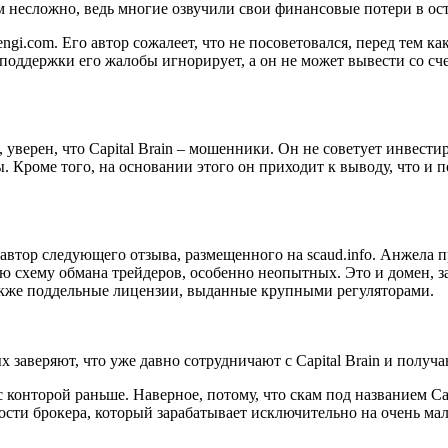
м несложно, ведь многие озвучили свои финансовые потери в о
ngi.com. Его автор сожалеет, что не посоветовался, перед тем к
й поддержки его жалобы игнорирует, а он не может вывести со сч
 уверен, что Capital Brain – мошенники. Он не советует инвест
ы. Кроме того, на основании этого он приходит к выводу, что и
 автор следующего отзыва, размещенного на scaud.info. Анжела 
ую схему обмана трейдеров, особенно неопытных. Это и домен, з
акже поддельные лицензии, выданные крупными регуляторами.
 заверяют, что уже давно сотрудничают с Capital Brain и получ
 конторой раньше. Наверное, потому, что скам под названием Cap
ности брокера, который зарабатывает исключительно на очень ма