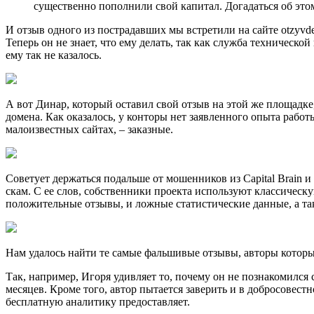
существенно пополнили свой капитал. Догадаться об это
И отзыв одного из пострадавших мы встретили на сайте otzyvde
Теперь он не знает, что ему делать, так как служба техническо
ему так не казалось.
А вот Динар, который оставил свой отзыв на этой же площадке,
домена. Как оказалось, у конторы нет заявленного опыта работ
малоизвестных сайтах, – заказные.
Советует держаться подальше от мошенников из Capital Brain и
скам. С ее слов, собственники проекта используют классическ
положительные отзывы, и ложные статистические данные, а т
Нам удалось найти те самые фальшивые отзывы, авторы которых
Так, например, Игоря удивляет то, почему он не познакомился с
месяцев. Кроме того, автор пытается заверить и в добросовест
бесплатную аналитику предоставляет.