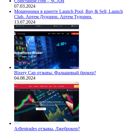
Coincraddle.com – SCAM
07.03.2024
Мошенники в крипте Launch Pool, Buy & Sell, Launch
Club. Артем Дудорин. Артем Тудорин.
13.07.2024
Bixery Cap отзывы. Фальшивый брокер?
04.08.2024
Arllentrades отзывы. Лжеброкер?