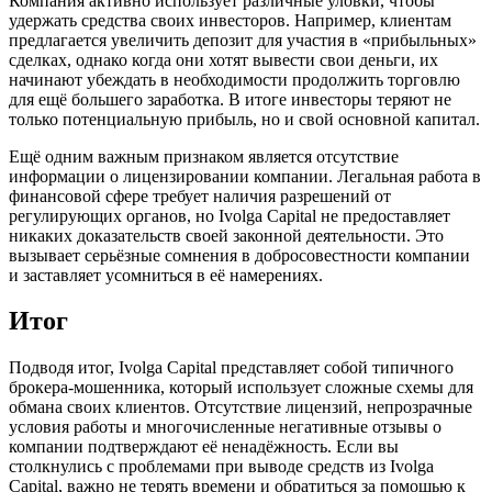
Компания активно использует различные уловки, чтобы
удержать средства своих инвесторов. Например, клиентам
предлагается увеличить депозит для участия в «прибыльных»
сделках, однако когда они хотят вывести свои деньги, их
начинают убеждать в необходимости продолжить торговлю
для ещё большего заработка. В итоге инвесторы теряют не
только потенциальную прибыль, но и свой основной капитал.
Ещё одним важным признаком является отсутствие
информации о лицензировании компании. Легальная работа в
финансовой сфере требует наличия разрешений от
регулирующих органов, но Ivolga Capital не предоставляет
никаких доказательств своей законной деятельности. Это
вызывает серьёзные сомнения в добросовестности компании
и заставляет усомниться в её намерениях.
Итог
Подводя итог, Ivolga Capital представляет собой типичного
брокера-мошенника, который использует сложные схемы для
обмана своих клиентов. Отсутствие лицензий, непрозрачные
условия работы и многочисленные негативные отзывы о
компании подтверждают её ненадёжность. Если вы
столкнулись с проблемами при выводе средств из Ivolga
Capital, важно не терять времени и обратиться за помощью к