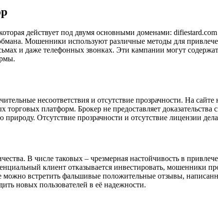
ор
оторая действует под двумя основными доменами: difiestard.com 
ь обмана. Мошенники используют различные методы для привлеч
сьмах и даже телефонных звонках. Эти кампании могут содержат
ормы.
чительные несоответствия и отсутствие прозрачности. На сайте
х торговых платформ. Брокер не предоставляет доказательства 
ю природу. Отсутствие прозрачности и отсутствие лицензии дел
ичества. В числе таковых – чрезмерная настойчивость в привле
тенциальный клиент отказывается инвестировать, мошенники пр
рме можно встретить фальшивые положительные отзывы, написа
ить новых пользователей в её надежности.