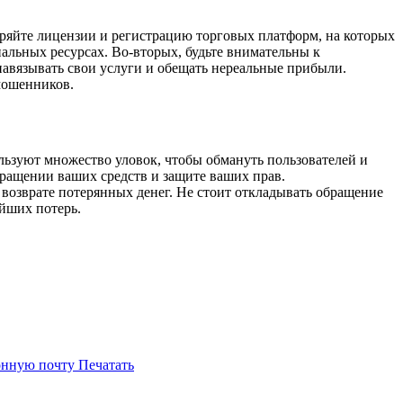
еряйте лицензии и регистрацию торговых платформ, на которых
иальных ресурсах. Во-вторых, будьте внимательны к
вязывать свои услуги и обещать нереальные прибыли.
мошенников.
льзуют множество уловок, чтобы обмануть пользователей и
ращении ваших средств и защите ваших прав.
озврате потерянных денег. Не стоит откладывать обращение
йших потерь.
онную почту
Печатать