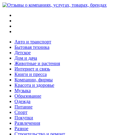
Меню
Поиск
Switch
skin
Войти
Авто и транспорт
Бытовая техника
Детское
Дом и дача
Животные и растения
Интернет и связь
Книги и пресса
Компании, фирмы
Красота и здоровье
Музыка
Образование
Одежда
Питание
Спорт
Покупки
Развлечения
Разное
Строительство и ремонт