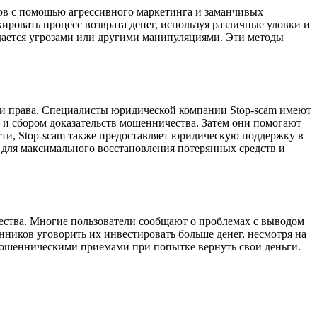
ов с помощью агрессивного маркетинга и заманчивых
ировать процесс возврата денег, используя различные уловки и
дается угрозами или другими манипуляциями. Эти методы
свои права. Специалисты юридической компании Stop-scam имеют
 и сбором доказательств мошенничества. Затем они помогают
ти, Stop-scam также предоставляет юридическую поддержку в
ы для максимального восстановления потерянных средств и
чества. Многие пользователи сообщают о проблемах с выводом
ников уговорить их инвестировать больше денег, несмотря на
 мошенническими приемами при попытке вернуть свои деньги.