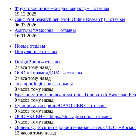
Закрыть
Фруктовое пюре «Когда я вырасту» – отзывы
19.12.2025
Сайт Profiresearch.net (Profi Online Research) – отзывы
06.03.2026
Ампулы “Амосова” – отзывы
16.01.2026
Новые отзывы
Популярные отзывы
DesignBoom – отзывы
2 часа тому назад
ООО «ПирамидДОМ» – отзывы
2 часа тому назад
area.uportlogic.com – отзывы
8 часов тому назад
Врач анестезиолог-реаниматолог Головатый Вячеслав Юр
9 часов тому назад
Лучший автосервис ЮВАО CEBE – отзывы
9 часов тому назад
ООО «КЛЕН» – https://klen-agro.com/ – отзывы
9 часов тому назад
Орлёнок, детский оздоровительный лагерь (ЛОЦ «Космос
13 часов тому назад