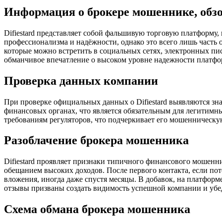
Информация о брокере мошеннике, обз
Difiestard представляет собой фальшивую торговую платформу, к
профессионализма и надёжности, однако это всего лишь част
которые можно встретить в социальных сетях, электронных пи
обманчивое впечатление о высоком уровне надежности платф
Проверка данных компании
При проверке официальных данных о Difiestard выявляются зна
финансовых органах, что является обязательным для легитимны
требованиям регуляторов, что подчеркивает его мошенническу
Разоблачение брокера мошенника
Difiestard проявляет признаки типичного финансового мошенн
обещанием высоких доходов. После первого контакта, если по
вложения, иногда даже спустя месяцы. В добавок, на платфо
отзывы призваны создать видимость успешной компании и убед
Схема обмана брокера мошенника