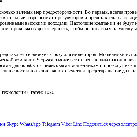
сколько важных мер предосторожности. Во-первых, всегда пров
ствительные разрешения от регуляторов и представлена на офиц
ованными высокими доходами. Настоящие компании не будут на
ии, проверяя их достоверность, чтобы не попасться на удочку 
представляет серьёзную угрозу для инвесторов. Мошенники испо
ческой компании Stop-scam может стать решающим шагом в возв
сами для борьбы с финансовыми мошенниками и помогут вам в в
спешное восстановление ваших средств и предотвращение дальне
технологий Cтатей: 1026
ики
Skype
WhatsApp
Telegram
Viber
Line
Поделиться через электр