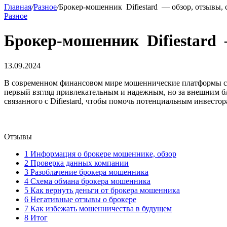
Главная
/
Разное
/
Брокер-мошенник Difiestard — обзор, отзывы, 
Разное
Брокер-мошенник Difiestard 
13.09.2024
В современном финансовом мире мошеннические платформы стано
первый взгляд привлекательным и надежным, но за внешним бл
связанного с Difiestard, чтобы помочь потенциальным инвестор
Отзывы
1
Информация о брокере мошеннике, обзор
2
Проверка данных компании
3
Разоблачение брокера мошенника
4
Схема обмана брокера мошенника
5
Как вернуть деньги от брокера мошенника
6
Негативные отзывы о брокере
7
Как избежать мошенничества в будущем
8
Итог