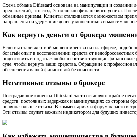
Схема обмана Difiestard основана на манипуляции и создани
предложений, что создаёт иллюзию финансового успеха. После 
обманные приемы. Клиенты сталкиваются с множеством препят
направлены на удержание денег у мошенников и максимальное
Как вернуть деньги от брокера мошенн
Если вы стали жертвой мошенничества на платформе, подобной 
богатый опыт в восстановлении средств от недобросовестных 
подготовить и подать жалобы в соответствующие финансовые р
суде, чтобы вернуть ваши средства. Обращение к профессиона
обеспечения вашей финансовой безопасности.
Негативные отзывы о брокере
Пострадавшие клиенты Difiestard часто оставляют крайне нег
средств, постоянных задержках и манипуляциях со стороны бр
первоначальные отказы. В комментариях и форумах часто встр
Эти отзывы служат важным индикатором для будущих инвесто
Как избежать мошенничества в будуще