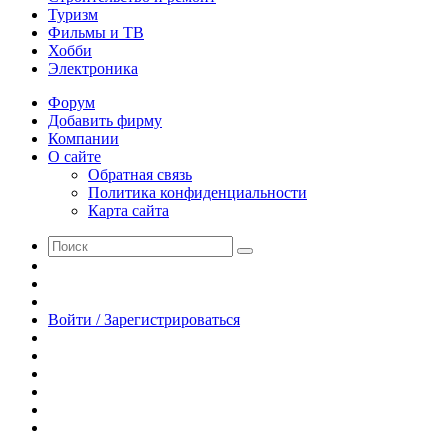
Туризм
Фильмы и ТВ
Хобби
Электроника
Форум
Добавить фирму
Компании
О сайте
Обратная связь
Политика конфиденциальности
Карта сайта
Поиск
Switch
skin
Sidebar
Случайная
статья
Войти / Зарегистрироваться
RSS
WhatsApp
Telegram
Одноклассники
vk.com
YouTube