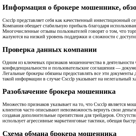
Информация о брокере мошеннике, обз
Cscclp представляет себя как качественный инвестиционный с
Компания обещает стабильную прибыль благодаря использовани
Многочисленные отзывы пользователей говорят о том, что тор
жалуются на низкий уровень поддержки и сложности с доступо
Проверка данных компании
Одним из ключевых признаков мошенничества в деятельности C
конфиденциальности и пользовательские соглашения — докуме
Легальные брокеры обязаны предоставлять все эти документы д
такой информации в случае Cscclp указывает на нелегальный х
Разоблачение брокера мошенника
Множество признаков указывает на то, что Cscclp является мо
клиентов часто описывают невозможность вернуть свои деньги,
создавая дополнительные препятствия для трейдеров. Отсутст
использует агрессивные маркетинговые тактики, обещая быстр
Схема обмана брокера мошенника