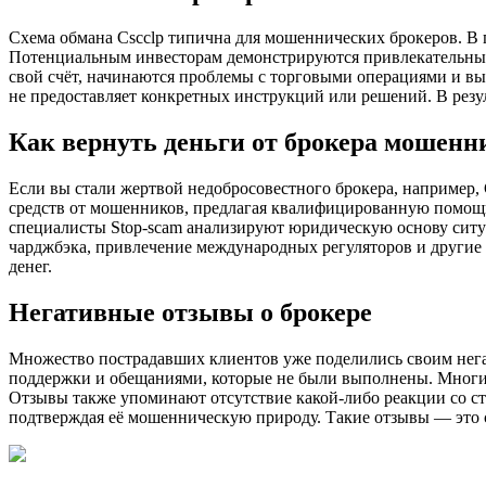
Схема обмана Cscclp типична для мошеннических брокеров. В 
Потенциальным инвесторам демонстрируются привлекательные т
свой счёт, начинаются проблемы с торговыми операциями и вы
не предоставляет конкретных инструкций или решений. В резул
Как вернуть деньги от брокера мошенн
Если вы стали жертвой недобросовестного брокера, например, 
средств от мошенников, предлагая квалифицированную помощь.
специалисты Stop-scam анализируют юридическую основу ситуа
чарджбэка, привлечение международных регуляторов и другие 
денег.
Негативные отзывы о брокере
Множество пострадавших клиентов уже поделились своим нега
поддержки и обещаниями, которые не были выполнены. Многие
Отзывы также упоминают отсутствие какой-либо реакции со ст
подтверждая её мошенническую природу. Такие отзывы — это с