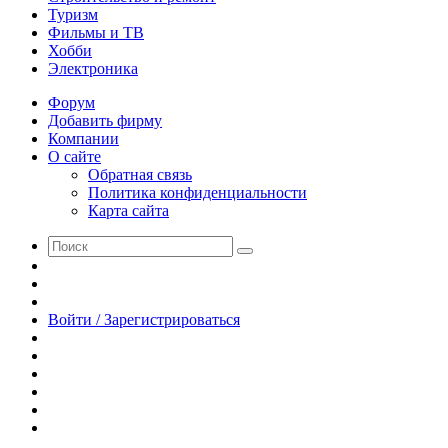
Туризм
Фильмы и ТВ
Хобби
Электроника
Форум
Добавить фирму
Компании
О сайте
Обратная связь
Политика конфиденциальности
Карта сайта
Поиск
Switch
skin
Sidebar
Случайная
статья
Войти / Зарегистрироваться
RSS
WhatsApp
Telegram
Одноклассники
vk.com
YouTube