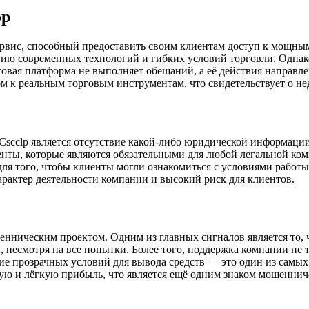
ор
ервис, способный предоставить своим клиентам доступ к мощны
ю современных технологий и гибких условий торговли. Однако 
говая платформа не выполняет обещаний, а её действия направл
м к реальным торговым инструментам, что свидетельствует о н
scclp является отсутствие какой-либо юридической информации.
нты, которые являются обязательными для любой легальной ко
ля того, чтобы клиенты могли ознакомиться с условиями работы
арактер деятельности компании и высокий риск для клиентов.
шенническим проектом. Одним из главных сигналов является то, 
 несмотря на все попытки. Более того, поддержка компании не т
вие прозрачных условий для вывода средств — это один из сам
ую и лёгкую прибыль, что является ещё одним знаком мошеннич