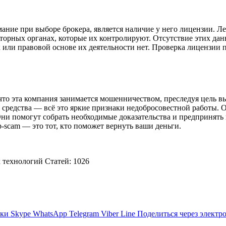
ание при выборе брокера, является наличие у него лицензии. 
торных органах, которые их контролируют. Отсутствие этих да
 или правовой основе их деятельности нет. Проверка лицензии п
что эта компания занимается мошенничеством, преследуя цель в
средства — всё это яркие признаки недобросовестной работы. 
Они помогут собрать необходимые доказательства и предпринять
p-scam — это тот, кто поможет вернуть ваши деньги.
технологий Cтатей: 1026
ики
Skype
WhatsApp
Telegram
Viber
Line
Поделиться через электр