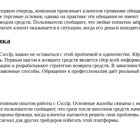
первую очередь, компания привлекает клиентов громкими обеща
орговые условия, однако на практике эти обещания не имеют п
водом средств. Пользователи сообщают, что любые попытки забр
ьтате клиент оказывается в ситуации, когда его деньги находят
ика
Cscclp, важно не оставаться с этой проблемой в одиночестве. Ю
 Первым шагом к возврату средств является сбор всей информац
ции и разрабатывают стратегию возврата средств. В зависимост
законные способы. Обращение к профессионалам даёт реальный 
тивным опытом работы с Cscclp. Основные жалобы связаны с н
 пользователи сообщают, что сразу после внесения средств на
ороны брокера, когда клиенты пытаются решить свои проблемы. 
игнал для других трейдеров избегать этой платформы.