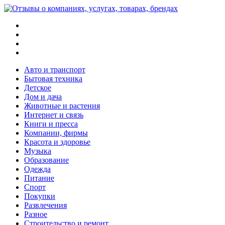
Меню
Поиск
Switch
skin
Войти
Авто и транспорт
Бытовая техника
Детское
Дом и дача
Животные и растения
Интернет и связь
Книги и пресса
Компании, фирмы
Красота и здоровье
Музыка
Образование
Одежда
Питание
Спорт
Покупки
Развлечения
Разное
Строительство и ремонт