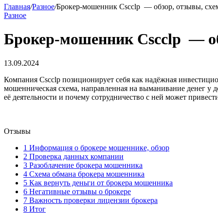
Главная
/
Разное
/
Брокер-мошенник Cscclp — обзор, отзывы, схе
Разное
Брокер-мошенник Cscclp — об
13.09.2024
Компания Cscclp позиционирует себя как надёжная инвестицио
мошенническая схема, направленная на выманивание денег у до
её деятельности и почему сотрудничество с ней может привест
Отзывы
1
Информация о брокере мошеннике, обзор
2
Проверка данных компании
3
Разоблачение брокера мошенника
4
Схема обмана брокера мошенника
5
Как вернуть деньги от брокера мошенника
6
Негативные отзывы о брокере
7
Важность проверки лицензии брокера
8
Итог