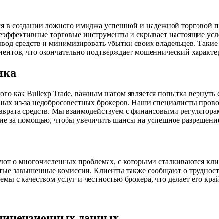
ется в создании ложного имиджа успешной и надежной торговой
неэффективные торговые инструменты и скрывает настоящие усло
вывод средств и минимизировать убытки своих владельцев. Так
иентов, что окончательно подтверждает мошеннический характе
ика
ого как Bullexp Trade, важным шагом является попытка вернуть
ных из-за недобросовестных брокеров. Наши специалисты прово
озврата средств. Мы взаимодействуем с финансовыми регулятор
ние за помощью, чтобы увеличить шансы на успешное разрешение
вуют о многочисленных проблемах, с которыми сталкиваются кл
рытые завышенные комиссии. Клиенты также сообщают о трудност
мы с качеством услуг и честностью брокера, что делает его кр
 лицензионных данных