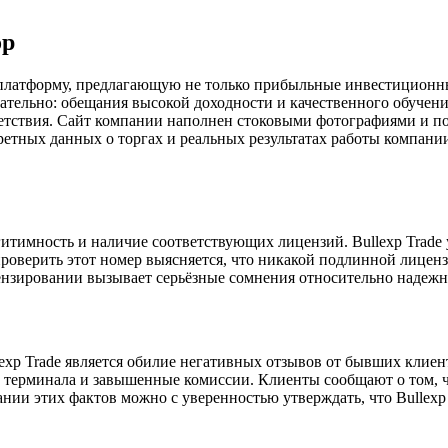
ор
ю платформу, предлагающую не только прибыльные инвестиционн
кательно: обещания высокой доходности и качественного обучени
етствия. Сайт компании наполнен стоковыми фотографиями и по
тных данных о торгах и реальных результатах работы компании 
тимность и наличие соответствующих лицензий. Bullexp Trade у
 проверить этот номер выясняется, что никакой подлинной лице
ензировании вызывает серьёзные сомнения относительно надежно
xp Trade является обилие негативных отзывов от бывших клиент
го терминала и завышенные комиссии. Клиенты сообщают о том, 
ии этих фактов можно с уверенностью утверждать, что Bullexp 