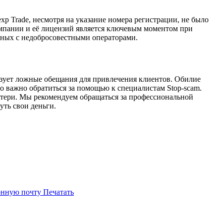
p Trade, несмотря на указание номера регистрации, не было
мпании и её лицензий является ключевым моментом при
нных с недобросовестными операторами.
льзует ложные обещания для привлечения клиентов. Обилие
о важно обратиться за помощью к специалистам Stop-scam.
отери. Мы рекомендуем обращаться за профессиональной
ть свои деньги.
онную почту
Печатать