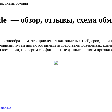
ы, схема обмана
de — обзор, отзывы, схема об
разнообразным, что привлекает как опытных трейдеров, так и н
манным путем пытаются завладеть средствами доверчивых клиен
ости компании, проверим её официальные данные, выявим призна
данных