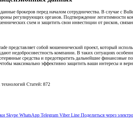
нные брокеров перед началом сотрудничества. В случае с Bullex
тороны регулирующих органов. Подтверждение легитимности ко
шеннических схем и защитить свои инвестиции от рисков, связа
 Trade представляет собой мошеннический проект, который испо
дают недобросовестность компании. В таких ситуациях особенн
потерянные средства и предотвратить дальнейшие финансовые п
чтобы максимально эффективно защитить ваши интересы и верну
технологий Cтатей: 872
ики
Skype
WhatsApp
Telegram
Viber
Line
Поделиться через электр