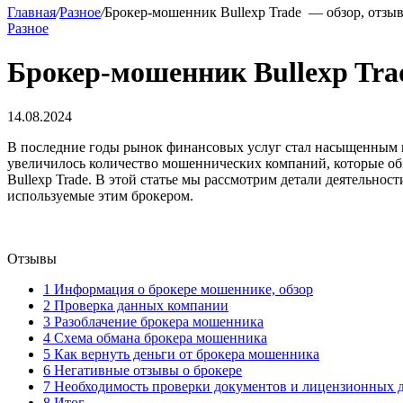
Главная
/
Разное
/
Брокер-мошенник Bullexp Trade — обзор, отзыв
Разное
Брокер-мошенник Bullexp Tra
14.08.2024
В последние годы рынок финансовых услуг стал насыщенным и 
увеличилось количество мошеннических компаний, которые об
Bullexp Trade. В этой статье мы рассмотрим детали деятельн
используемые этим брокером.
Отзывы
1
Информация о брокере мошеннике, обзор
2
Проверка данных компании
3
Разоблачение брокера мошенника
4
Схема обмана брокера мошенника
5
Как вернуть деньги от брокера мошенника
6
Негативные отзывы о брокере
7
Необходимость проверки документов и лицензионных 
8
Итог