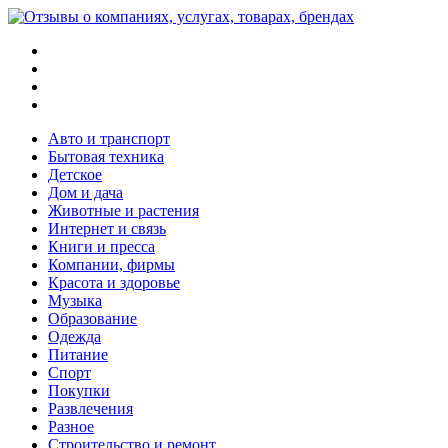
Меню
Поиск
Switch
skin
Войти
Авто и транспорт
Бытовая техника
Детское
Дом и дача
Животные и растения
Интернет и связь
Книги и пресса
Компании, фирмы
Красота и здоровье
Музыка
Образование
Одежда
Питание
Спорт
Покупки
Развлечения
Разное
Строительство и ремонт