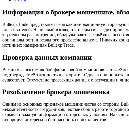
Информация о брокере мошеннике, обз
Bullexp Trade представляет себя как инновационную торгову
пользователей. На первый взгляд, платформа выглядит привле
тщательном рассмотрении, обнаруживаются серьёзные несоотв
оригинальности и реального профессионализма. Никаких конкре
истинных намерениях Bullexp Trade.
Проверка данных компании
Важным аспектом любой финансовой компании является её леги
подтверждает её законность и авторитет. Однако при попытке
существует. Отсутствие прозрачных данных о регуляции и лиц
Разоблачение брокера мошенника
Одним из основных признаков мошенничества со стороны Bulle
некомпетентность сотрудников, частые сбои в работе торгово
скрывает важную информацию о торговых условиях. На основан
игнорируя интересы и безопасность своих клиентов.