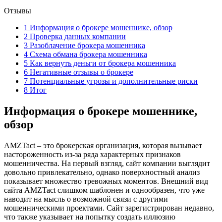
Отзывы
1
Информация о брокере мошеннике, обзор
2
Проверка данных компании
3
Разоблачение брокера мошенника
4
Схема обмана брокера мошенника
5
Как вернуть деньги от брокера мошенника
6
Негативные отзывы о брокере
7
Потенциальные угрозы и дополнительные риски
8
Итог
Информация о брокере мошеннике,
обзор
AMZTact – это брокерская организация, которая вызывает
настороженность из-за ряда характерных признаков
мошенничества. На первый взгляд, сайт компании выглядит
довольно привлекательно, однако поверхностный анализ
показывает множество тревожных моментов. Внешний вид
сайта AMZTact слишком шаблонен и однообразен, что уже
наводит на мысль о возможной связи с другими
мошенническими проектами. Сайт зарегистрирован недавно,
что также указывает на попытку создать иллюзию