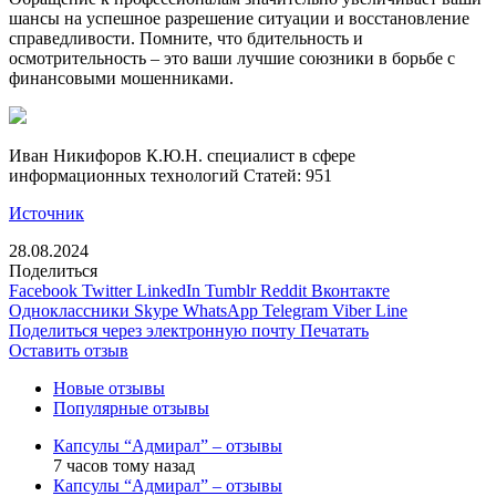
шансы на успешное разрешение ситуации и восстановление
справедливости. Помните, что бдительность и
осмотрительность – это ваши лучшие союзники в борьбе с
финансовыми мошенниками.
Иван Никифоров К.Ю.Н. специалист в сфере
информационных технологий Cтатей: 951
Источник
28.08.2024
Поделиться
Facebook
Twitter
LinkedIn
Tumblr
Reddit
Вконтакте
Одноклассники
Skype
WhatsApp
Telegram
Viber
Line
Поделиться через электронную почту
Печатать
Оставить отзыв
Новые отзывы
Популярные отзывы
Капсулы “Адмирал” – отзывы
7 часов тому назад
Капсулы “Адмирал” – отзывы