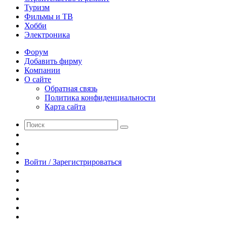
Туризм
Фильмы и ТВ
Хобби
Электроника
Форум
Добавить фирму
Компании
О сайте
Обратная связь
Политика конфиденциальности
Карта сайта
Поиск
Switch
skin
Sidebar
Случайная
статья
Войти / Зарегистрироваться
RSS
WhatsApp
Telegram
Одноклассники
vk.com
YouTube