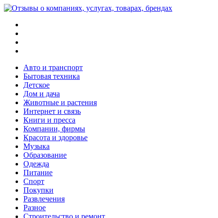
Меню
Поиск
Switch
skin
Войти
Авто и транспорт
Бытовая техника
Детское
Дом и дача
Животные и растения
Интернет и связь
Книги и пресса
Компании, фирмы
Красота и здоровье
Музыка
Образование
Одежда
Питание
Спорт
Покупки
Развлечения
Разное
Строительство и ремонт