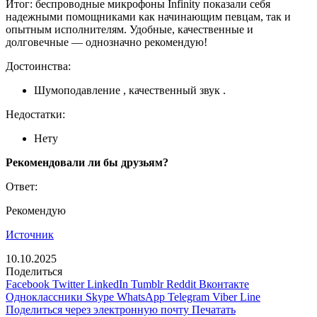
Итог: беспроводные микрофоны Infinity показали себя
надежными помощниками как начинающим певцам, так и
опытным исполнителям. Удобные, качественные и
долговечные — однозначно рекомендую!
Достоинства:
Шумоподавление , качественный звук .
Недостатки:
Нету
Рекомендовали ли бы друзьям?
Ответ:
Рекомендую
Источник
10.10.2025
Поделиться
Facebook
Twitter
LinkedIn
Tumblr
Reddit
Вконтакте
Одноклассники
Skype
WhatsApp
Telegram
Viber
Line
Поделиться через электронную почту
Печатать