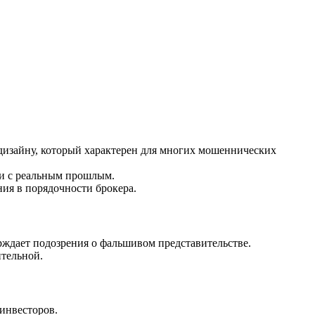
дизайну, который характерен для многих мошеннических
ии с реальным прошлым.
я в порядочности брокера.
рждает подозрения о фальшивом представительстве.
ительной.
 инвесторов.