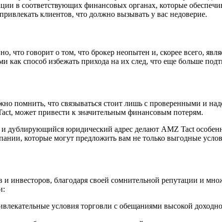
ции в соответствующих финансовых органах, которые обеспечив
привлекать клиентов, что должно вызывать у вас недоверие.
о, что говорит о том, что брокер неопытен и, скорее всего, явл
ми как способ избежать прихода на их след, что еще больше под
ажно помнить, что связываться стоит лишь с проверенными и н
act, может привести к значительным финансовым потерям.
а и дублирующийся юридический адрес делают AMZ Tact особенн
ании, которые могут предложить вам не только выгодные услов
в и инвесторов, благодаря своей сомнительной репутации и мн
и:
влекательные условия торговли с обещаниями высокой доходнос