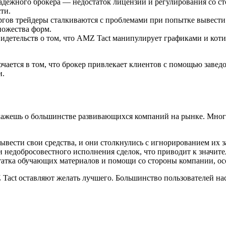
дежного брокера — недостаток лицензий и регулирования со с
ти.
гов трейдеры сталкиваются с проблемами при попытке вывести 
ножества форм.
идетельств о том, что AMZ Tact манипулирует графиками и кот
ается в том, что брокер привлекает клиентов с помощью заведо
и.
скажешь о большинстве развивающихся компаний на рынке. Мног
вывести свои средства, и они столкнулись с игнорированием их 
 недобросовестного исполнения сделок, что приводит к значи
татка обучающих материалов и помощи со стороны компании, ос
Tact оставляют желать лучшего. Большинство пользователей нас