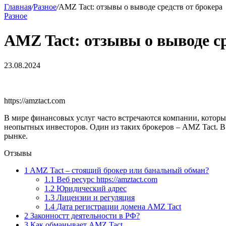
Главная
/
Разное
/
AMZ Tact: отзывы о выводе средств от брокера
Разное
AMZ Tact: отзывы о выводе ср
23.08.2024
https://amztact.com
В мире финансовых услуг часто встречаются компании, котор
неопытных инвесторов. Один из таких брокеров – AMZ Tact. В
рынке.
Отзывы
1
AMZ Tact – стоящий брокер или банальный обман?
1.1
Веб ресурс https://amztact.com
1.2
Юридический адрес
1.3
Лицензии и регуляция
1.4
Дата регистрации домена AMZ Tact
2
Законностт деятельности в РФ?
3
Как обманывает AMZ Tact