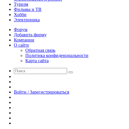
Туризм
Фильмы и ТВ
Хобби
Электроника
Форум
Добавить фирму
Компании
О сайте
Обратная связь
Политика конфиденциальности
Карта сайта
Поиск
Switch
skin
Sidebar
Случайная
статья
Войти / Зарегистрироваться
RSS
WhatsApp
Telegram
Одноклассники
vk.com
YouTube