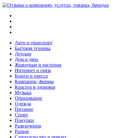
Меню
Поиск
Switch
skin
Войти
Авто и транспорт
Бытовая техника
Детское
Дом и дача
Животные и растения
Интернет и связь
Книги и пресса
Компании, фирмы
Красота и здоровье
Музыка
Образование
Одежда
Питание
Спорт
Покупки
Развлечения
Разное
Строительство и ремонт