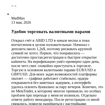
< <
MadMax
13 мая, 2026
Удобно торговать валютными парами
Открыл счёт в ABID LTD в начале весны и пока
впечатления в целом положительные. Начинал с
депозита около 1,2к$, поэтому рисковать крупной
суммой не хотел. Первое, что понравилось —
достаточно простая регистрация и быстрое открытие
кабинета. На верификацию ушёл примерно один день,
после чего смог спокойно приступить к торговле.
Торгую в основном валютными парами EUR/USD и
GBP/USD. Для моих задач возможностей платформы
хватает — графики работают стабильно, ордера
открываются без заметных задержек, а интерфейс
удалось освоить буквально за пару вечеров. Конечно, это
не MetaTrader, к которому многие привыкли, но особых
проблем при переходе у меня не возникло. Отдельно
отмечу работу менеджера. После регистрации со мной
связались, помогли разобраться с настройками