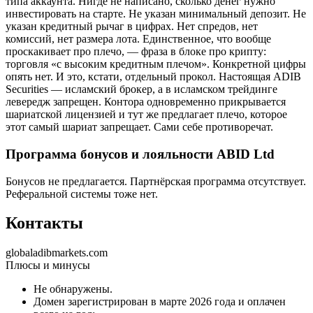
типа аккаунта. Нигде не написано, сколько денег нужно
инвестировать на старте. Не указан минимальный депозит. Не
указан кредитный рычаг в цифрах. Нет спредов, нет
комиссий, нет размера лота. Единственное, что вообще
проскакивает про плечо, — фраза в блоке про крипту:
торговля «с высоким кредитным плечом». Конкретной цифры
опять нет. И это, кстати, отдельный прокол. Настоящая ADIB
Securities — исламский брокер, а в исламском трейдинге
левередж запрещен. Контора одновременно прикрывается
шариатской лицензией и тут же предлагает плечо, которое
этот самый шариат запрещает. Сами себе противоречат.
Программа бонусов и лояльности ABID Ltd
Бонусов не предлагается. Партнёрская программа отсутствует.
Реферальной системы тоже нет.
Контакты
globaladibmarkets.com
Плюсы и минусы
Не обнаружены.
Домен зарегистрирован в марте 2026 года и оплачен