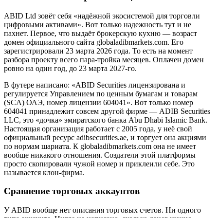
ABID Ltd зовёт себя «надёжной экосистемой для торговли
цифровыми активами». Вот только надежность тут и не
пахнет. Первое, что выдаёт брокерскую кухню — возраст
домен официального сайта globaladibmarkets.com. Его
зарегистрировали 23 марта 2026 года. То есть на момент
разбора проекту всего пара-тройка месяцев. Оплачен домен
ровно на один год, до 23 марта 2027-го.
В футере написано: «ABID Securities лицензирована и
регулируется Управлением по ценным бумагам и товарам
(SCA) ОАЭ, номер лицензии 604041». Вот только номер
604041 принадлежит совсем другой фирме — ADIB Securities
LLC, это «дочка» эмиратского банка Abu Dhabi Islamic Bank.
Настоящая организация работает с 2005 года, у неё свой
официальный ресурс adibsecurities.ae, и торгует она акциями
по нормам шариата. К globaladibmarkets.com она не имеет
вообще никакого отношения. Создатели этой платформы
просто скопировали чужой номер и приклеили себе. Это
называется клон-фирма.
Сравнение торговых аккаунтов
У ABID вообще нет описания торговых счетов. Ни одного