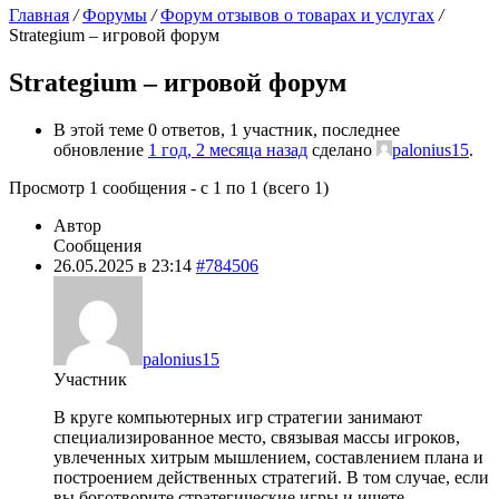
Главная
/
Форумы
/
Форум отзывов о товарах и услугах
/
Strategium – игровой форум
Strategium – игровой форум
В этой теме 0 ответов, 1 участник, последнее
обновление
1 год, 2 месяца назад
сделано
palonius15
.
Просмотр 1 сообщения - с 1 по 1 (всего 1)
Автор
Сообщения
26.05.2025 в 23:14
#784506
palonius15
Участник
В круге компьютерных игр стратегии занимают
специализированное место, связывая массы игроков,
увлеченных хитрым мышлением, составлением плана и
построением действенных стратегий. В том случае, если
вы боготворите стратегические игры и ищете