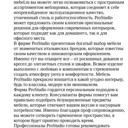
mebel.ru вы можете легко познакомиться с пространным
ассортиментом меблировки, которая соединяет в себе
непревзойденное эксплуатационное качество,
утонченный стиль и работоспособность. ProStudio
может предложить своим клиентам оригинальные
решения для оформления современных интерьеров,
которые подходят как для домашнего, так и для
офисного места.
В фирме ProStudio презентован богатый выбор мебели
от знаменитых итальянских брендов, которые известны
своим качеством и инноваторским оформлением.
Именно тут вы отыщите все – от роскошных диванов и
кресел до элегантных столов и шкафов. Всякое изделие
выполнено с любовью к компонентам и стремлением
создать атмосферу уюта и комфортности. Мебель
ProStudio прекрасно впишется в какой угодно интерьер,
будь то классика, модерн или минимализм.
Фирма ProStudio гордится персональным подходом к
каждому клиенту. Консультанты фирмы помогут вам
правильно подобрать безукоризненные предметы
мебели, которые отвечают вашим вкусам и насущным
потребностям. Именно благодаря проф сопровождению,
вы можете сотворить гармоничное пространство, в
котором будет приятно проводить время.
Профессионалы ProStudio готовы рекомендовать