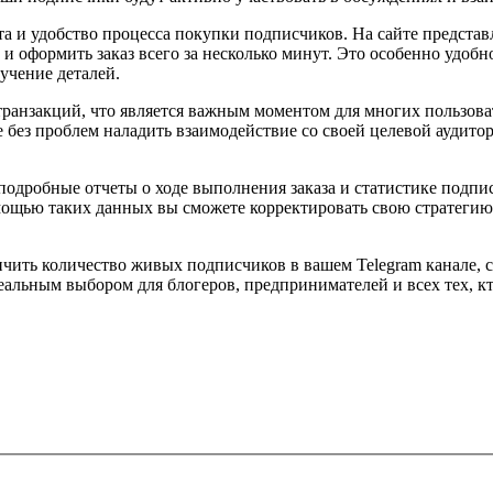
та и удобство процесса покупки подписчиков. На сайте предст
и оформить заказ всего за несколько минут. Это особенно удобн
зучение деталей.
транзакций, что является важным моментом для многих пользоват
без проблем наладить взаимодействие со своей целевой аудитори
 подробные отчеты о ходе выполнения заказа и статистике подпи
омощью таких данных вы сможете корректировать свою стратеги
ичить количество живых подписчиков в вашем Telegram канале, с
деальным выбором для блогеров, предпринимателей и всех тех, кт