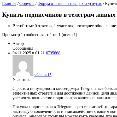
Главная
/
Форумы
/
Форум отзывов о товарах и услугах
/
Купит
Купить подписчиков в телеграм живых
В этой теме 0 ответов, 1 участник, последнее обновление
Просмотр 1 сообщения - с 1 по 1 (всего 1)
Автор
Сообщения
04.11.2025 в 01:21
#795868
palonius15
Участник
С ростом популярности мессенджера Telegram, все больш
эффективных стратегий для достижения данной цели явля
увеличить количество подписчиков вашего канала или гр
Покупка подписчиков в Telegram через сервис avi1.ru га
настоящую вовлеченность и взаимодействие с вашим конт
бизнесе. Благодаря этому вы можете быть уверены, что 