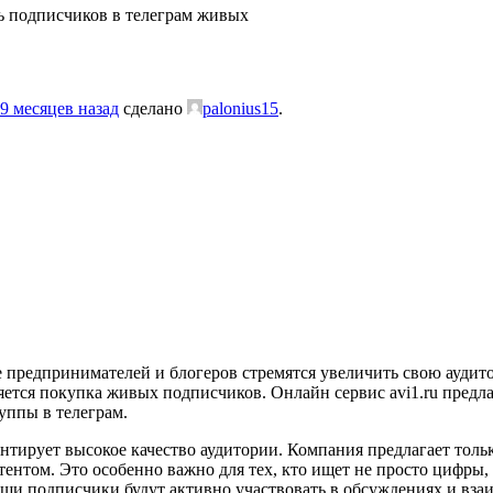
ь подписчиков в телеграм живых
9 месяцев назад
сделано
palonius15
.
е предпринимателей и блогеров стремятся увеличить свою ауди
ется покупка живых подписчиков. Онлайн сервис avi1.ru предл
уппы в телеграм.
рантирует высокое качество аудитории. Компания предлагает тол
ентом. Это особенно важно для тех, кто ищет не просто цифры,
ваши подписчики будут активно участвовать в обсуждениях и вз