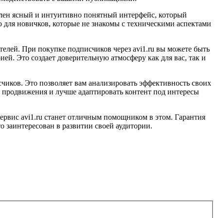
авлен ясный и интуитивно понятный интерфейс, который
о для новичков, которые не знакомы с техническими аспектами
елей. При покупке подписчиков через avi1.ru вы можете быть
ей. Это создает доверительную атмосферу как для вас, так и
счиков. Это позволяет вам анализировать эффективность своих
ю продвижения и лучше адаптировать контент под интересы
ервис avi1.ru станет отличным помощником в этом. Гарантия
о заинтересован в развитии своей аудитории.