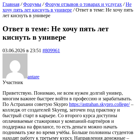
Главная
/
Форумы
/
Форум отзывов о товарах и услугах
/
Не
хочу пять лет киснуть в универе
/
Ответ в теме: Не хочу пять
лет киснуть в универе
Ответ в теме: Не хочу пять лет
киснуть в универе
03.06.2026 в 23:51
#809961
antare
Участник
Приветствую. Понимаю, не всем нужен долгий универ,
многим важнее быстрее войти в профессию и зарабатывать.
По Астрахани советую Skypro
https://astrahan.skypro.college/
–
колледж от создателей Skyeng, заточен под практику и
быстрый старт в карьере. Со второго курса доступны
оплачиваемые стажировки у компаний-партнёров и
поддержка на фрилансе, то есть деньги можно начать
поднимать уже во время учёбы. Больше половины студентов
находят работу к третьему курсу. Направления денежные –