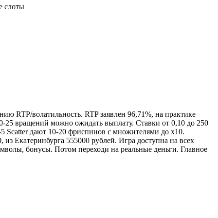
е слоты
шению RTP/волатильность. RTP заявлен 96,71%, на практике
0-25 вращений можно ожидать выплату. Ставки от 0,10 до 250
5 Scatter дают 10-20 фриспинов с множителями до х10.
 из Екатеринбурга 555000 рублей. Игра доступна на всех
имволы, бонусы. Потом переходи на реальные деньги. Главное