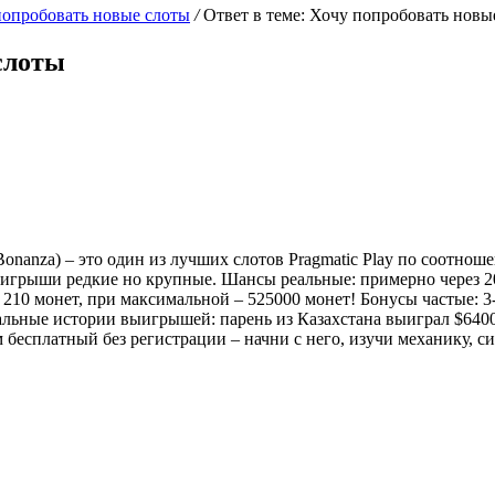
попробовать новые слоты
/
Ответ в теме: Хочу попробовать новы
слоты
Bonanza) – это один из лучших слотов Pragmatic Play по соотно
выигрыши редкие но крупные. Шансы реальные: примерно через 2
10 монет, при максимальной – 525000 монет! Бонусы частые: 3-
альные истории выигрышей: парень из Казахстана выиграл $6400,
бесплатный без регистрации – начни с него, изучи механику, с