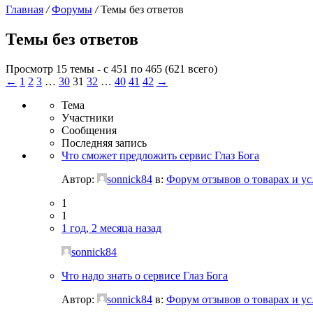
Главная
/
Форумы
/
Темы без ответов
Темы без ответов
Просмотр 15 темы - с 451 по 465 (621 всего)
←
1
2
3
…
30
31
32
…
40
41
42
→
Тема
Участники
Сообщения
Последняя запись
Что сможет предложить сервис Глаз Бога
Автор:
sonnick84
в:
Форум отзывов о товарах и ус
1
1
1 год, 2 месяца назад
sonnick84
Что надо знать о сервисе Глаз Бога
Автор:
sonnick84
в:
Форум отзывов о товарах и ус