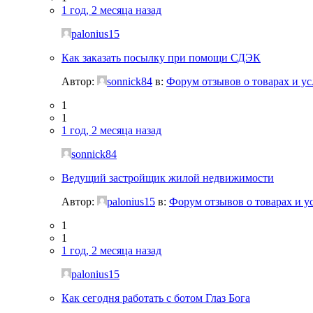
1 год, 2 месяца назад
palonius15
Как заказать посылку при помощи СДЭК
Автор:
sonnick84
в:
Форум отзывов о товарах и ус
1
1
1 год, 2 месяца назад
sonnick84
Ведущий застройщик жилой недвижимости
Автор:
palonius15
в:
Форум отзывов о товарах и у
1
1
1 год, 2 месяца назад
palonius15
Как сегодня работать с ботом Глаз Бога