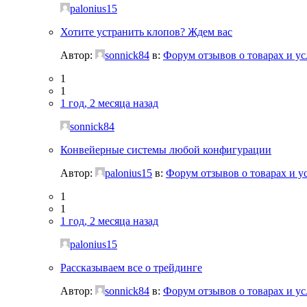
palonius15
Хотите устранить клопов? Ждем вас
Автор:
sonnick84
в:
Форум отзывов о товарах и ус
1
1
1 год, 2 месяца назад
sonnick84
Конвейерные системы любой конфигурации
Автор:
palonius15
в:
Форум отзывов о товарах и у
1
1
1 год, 2 месяца назад
palonius15
Рассказываем все о трейдинге
Автор:
sonnick84
в:
Форум отзывов о товарах и ус