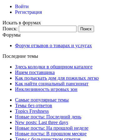
Войти
Регистрация
Искать в форумах
Поиск:
Форумы
Форум отзывов о товарах и услугах
Последние темы
Здесь колодки в обширном каталоге
Ищем поставщика
Как подыскать дом для пожилых легко
Как найти социальный пансионат
Инклюзивность игровых зон
Самые популярные темы
Темы без ответов
Topics Freshness
Новые посты: Последний день
New posts: Last three days
Новые посты: На прошлой неделе
Новые посты: В прошлом месяце
Темы с большинством ответов