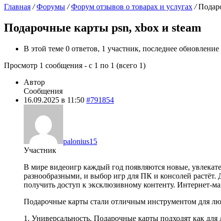
Главная
/
Форумы
/
Форум отзывов о товарах и услугах
/
Подаро
Подарочные карты psn, xbox и steam
В этой теме 0 ответов, 1 участник, последнее обновление
Просмотр 1 сообщения - с 1 по 1 (всего 1)
Автор
Сообщения
16.09.2025 в 11:50
#791854
palonius15
Участник
В мире видеоигр каждый год появляются новые, увлекате
разнообразными, и выбор игр для ПК и консолей растёт
получить доступ к эксклюзивному контенту. Интернет-ма
Подарочные карты стали отличным инструментом для люб
1. Универсальность. Подарочные карты подходят как для 