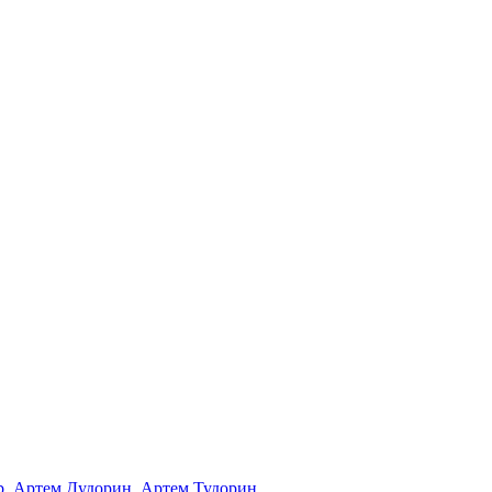
ub. Артем Дудорин. Артем Тудорин.